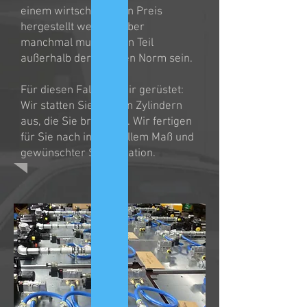
einem wirtschaftlichen Preis
hergestellt werden. Aber
manchmal muss es ein Teil
außerhalb der üblichen Norm sein.
Für diesen Fall sind wir gerüstet:
Wir statten Sie mit den Zylindern
aus, die Sie brauchen. Wir fertigen
für Sie nach individuellem Maß und
gewünschter Spezifikation.