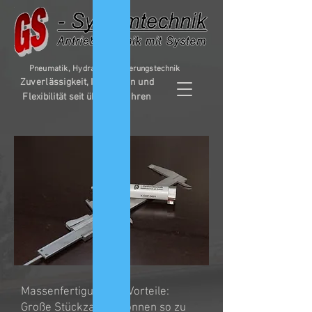
Pneumatik, Hydrauli
k, Steuerungstechnik
Zuverlässigkeit, Innovation und
Flexibilität seit über 40 Jahren
Massenfertigung hat Vorteile:
Große Stückzahlen können so zu