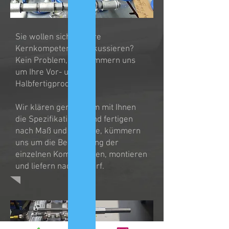
Sie wollen sich auf ihre
Kernkompetenzen fokussieren?
Kein Problem, wir kümmern uns
um Ihre Vor- und
Halbfertigprodukte.
Wir klären gemeinsam mit Ihnen
die Spezifikationen und fertigen
nach Maß und Vorgabe, kümmern
uns um die Beschaffung der
einzelnen Komponenten, montieren
und liefern nach Bedarf.